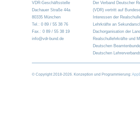
VDR-Geschäftsstelle
Der Verband Deutscher Re
Dachauer Straße 44a
(VDR) vertritt auf Bundes
80335 München
Interessen der Realschull
Tel.: 0 89 / 55 38 76
Lehrkräfte an Sekundarsch
Fax.: 0 89 / 55 38 19
Dachorganisation der Lan
info@vdr-bund.de
Realschullehrkräfte und M
Deutschen Beamtenbunde
Deutschen Lehrerverbands
© Copyright
2018-2026
. Konzeption und Programmierung:
AppD