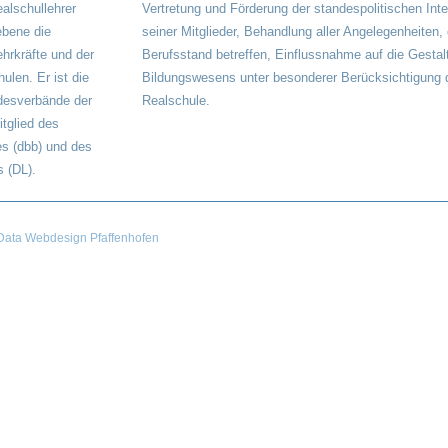
alschullehrer
Vertretung und Förderung der standespolitischen Int
ebene die
seiner Mitglieder, Behandlung aller Angelegenheiten,
ehrkräfte und der
Berufsstand betreffen, Einflussnahme auf die Gestal
ulen. Er ist die
Bildungswesens unter besonderer Berücksichtigung 
desverbände der
Realschule.
itglied des
s (dbb) und des
 (DL).
ata Webdesign Pfaffenhofen