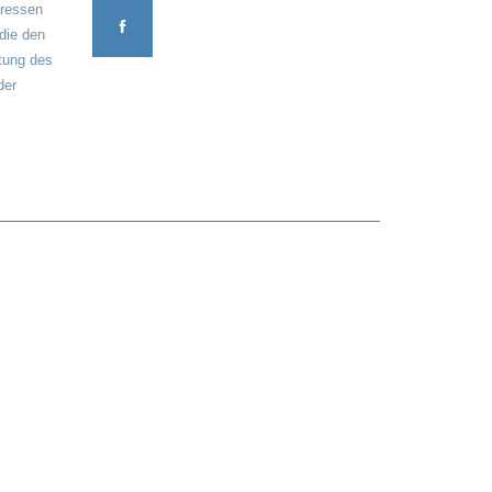
eressen
 die den
tung des
der