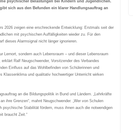
hme psychischer Belastungen bei Kindern und Jugendlichen.
gibt sich aus den Befunden ein klarer Handlungsauftrag an
s 2026 zeigen eine erschreckende Entwicklung: Erstmals seit der
lichen mit psychischen Auffälligkeiten wieder zu. Für den
arf dieses Alarmsignal nicht länger ignorieren.
t nur Lernort, sondern auch Lebensraum – und dieser Lebensraum
, erklärt Ralf Neugschwender, Vorsitzender des Verbandes
enden Einfluss auf das Wohlbefinden von Schülerinnen und
s Klassenklima und qualitativ hochwertiger Unterricht wirken
gsauftrag an die Bildungspolitik in Bund und Ländern. „Lehrkräfte
er an ihre Grenzen“, mahnt Neugschwender. „Wer von Schulen
ch psychische Stabilität fördern, muss ihnen auch die notwendigen
t braucht Zeit.“