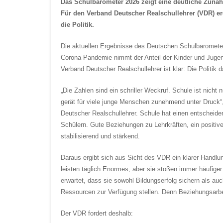
Das Schulbarometer 2026 zeigt eine deutliche Zuna
Für den Verband Deutscher Realschullehrer (VDR) er
die Politik.
Die aktuellen Ergebnisse des Deutschen Schulbarometer
Corona-Pandemie nimmt der Anteil der Kinder und Jugend
Verband Deutscher Realschullehrer ist klar: Die Politik d
„Die Zahlen sind ein schriller Weckruf. Schule ist nich
gerät für viele junge Menschen zunehmend unter Druck“
Deutscher Realschullehrer. Schule hat einen entscheid
Schülern. Gute Beziehungen zu Lehrkräften, ein positive
stabilisierend und stärkend.
Daraus ergibt sich aus Sicht des VDR ein klarer Handlun
leisten täglich Enormes, aber sie stoßen immer häufig
erwartet, dass sie sowohl Bildungserfolg sichern als au
Ressourcen zur Verfügung stellen. Denn Beziehungsarbei
Der VDR fordert deshalb: