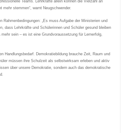
fessionelle Teams. Lehrkräfte allein können die Vielzahl an
icht mehr stemmen“, warnt Neugschwender.
llen Rahmenbedingungen: „Es muss Aufgabe der Ministerien und
n, dass Lehrkräfte und Schülerinnen und Schüler gesund bleiben
mehr sein – es ist eine Grundvoraussetzung für Lernerfolg,
nden Handlungsbedarf. Demokratiebildung brauche Zeit, Raum und
hüler müssen ihre Schulzeit als selbstwirksam erleben und aktiv
 Wissen über unsere Demokratie, sondern auch das demokratische
d.