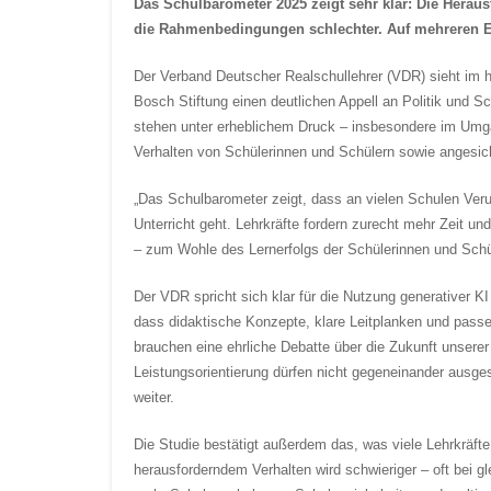
Das Schulbarometer 2025 zeigt sehr klar: Die Herau
die Rahmenbedingungen schlechter. Auf mehreren E
Der Verband Deutscher Realschullehrer (VDR) sieht im h
Bosch Stiftung einen deutlichen Appell an Politik und Sc
stehen unter erheblichem Druck – insbesondere im Umgan
Verhalten von Schülerinnen und Schülern sowie angesich
„Das Schulbarometer zeigt, dass an vielen Schulen Ver
Unterricht geht. Lehrkräfte fordern zurecht mehr Zeit u
– zum Wohle des Lernerfolgs der Schülerinnen und Schü
Der VDR spricht sich klar für die Nutzung generativer 
dass didaktische Konzepte, klare Leitplanken und pass
brauchen eine ehrliche Debatte über die Zukunft unserer
Leistungsorientierung dürfen nicht gegeneinander ausg
weiter.
Die Studie bestätigt außerdem das, was viele Lehrkrä
herausforderndem Verhalten wird schwieriger – oft bei g