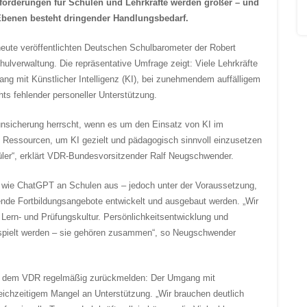
sforderungen für Schulen und Lehrkräfte werden größer – und
benen besteht dringender Handlungsbedarf.
eute veröffentlichten Deutschen Schulbarometer der Robert
hulverwaltung. Die repräsentative Umfrage zeigt: Viele Lehrkräfte
g mit Künstlicher Intelligenz (KI), bei zunehmendem auffälligem
ts fehlender personeller Unterstützung.
unsicherung herrscht, wenn es um den Einsatz von KI im
nd Ressourcen, um KI gezielt und pädagogisch sinnvoll einzusetzen
ler“, erklärt VDR-Bundesvorsitzender Ralf Neugschwender.
KI wie ChatGPT an Schulen aus – jedoch unter der Voraussetzung,
ende Fortbildungsangebote entwickelt und ausgebaut werden. „Wir
 Lern- und Prüfungskultur. Persönlichkeitsentwicklung und
espielt werden – sie gehören zusammen“, so Neugschwender
fte dem VDR regelmäßig zurückmelden: Der Umgang mit
leichzeitigem Mangel an Unterstützung. „Wir brauchen deutlich