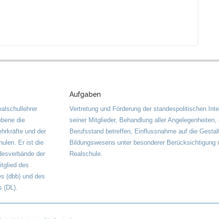
Aufgaben
alschullehrer
Vertretung und Förderung der standespolitischen Int
ebene die
seiner Mitglieder, Behandlung aller Angelegenheiten,
ehrkräfte und der
Berufsstand betreffen, Einflussnahme auf die Gestal
ulen. Er ist die
Bildungswesens unter besonderer Berücksichtigung 
desverbände der
Realschule.
itglied des
s (dbb) und des
 (DL).