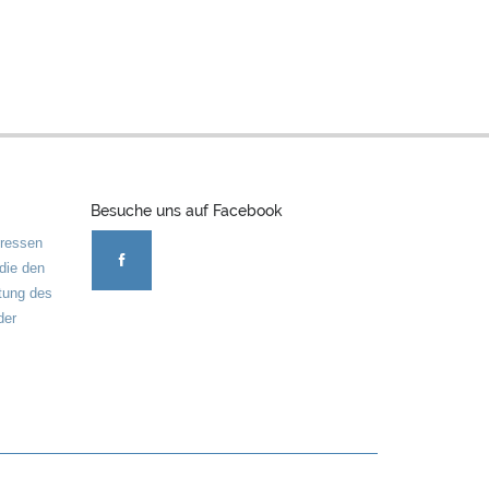
Besuche uns auf Facebook
eressen
 die den
tung des
der